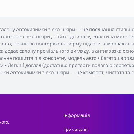
салону Автокилимки з еко-шкіри — це поєднання стильног
тошарової еко-шкіри , стійкої до зносу, вологи та меха
 авто, повністю повторюють форму підлоги, закривають з
а додає салону преміального вигляду, а антиковзка основ
уальне пошиття під конкретну модель авто • Багатошарова 
хи • Легкий догляд (достатньо протерти вологою серветкою
очки Автокилимки з еко-шкіри — це комфорт, чистота та с
Інформація
кого,
Про магазин