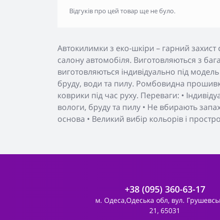
Відгуків про цей товар ще не було.
Автокилимки з еко-шкіри – гарний захист 
салону автомобіля. Виготовляються з бага
виготовляються індивідуально під модель
бруду, води та пилу. Ромбовидна прошивк
коврики під час руху. Переваги: • Індивід
вологи, бруду та пилу • Не вбирають запа
основа • Великий вибір кольорів і простр
+38 (095) 360-63-17
м. Одеса,Одеська обл, вул. Грушевсь
21, 65031