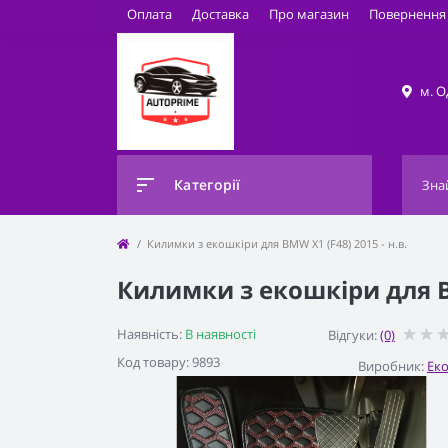
Оплата
Доставка
Про магазин
Повернення 
м. О
Категорії
Килимки з екошкіри для BMW X1 (F48) 2015 - н.в.
Килимки з екошкіри для BM
Наявність:
В наявності
Відгуки:
(0)
Код товару: 9893
Виробник:
Ек