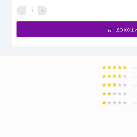
-
+
ДО КОШ