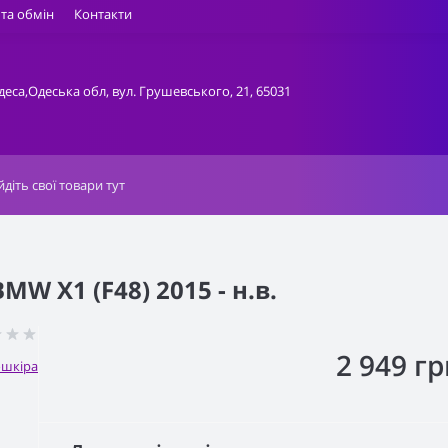
та обмін
Контакти
деса,Одеська обл, вул. Грушевського, 21, 65031
W X1 (F48) 2015 - н.в.
2 949 гр
ошкіра