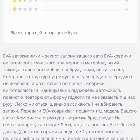
0
0
Відгуків про цей товар ще не було.
EVA автокилимки – захист салону вашого авто EVA-коврики
виготовлені з сучасного полімерного матеріалу, який
захищає салон автомобіля від бруду, води, піску та снігу.
Комірчаста структура утримує вологу всередині осередків і
не дозволяє їй розтікатися по підлозі. Коврики
виготовляються індивідуально під модель автомобіля,
повністю повторюють форму підлоги та не ковзають під час
руху. Легко миються, швидко висихають і не вбирають
запахи. Переваги EVA-ковриків: • пошиття під модель Вашого
авто • Комірчаста структура – утримує бруд і воду • Не
бояться морозу та спеки • Легкі, міцні та зносостійкі • Легкий
догляд (достатньо промити водою) • Сучасний вигляд і
великий вибір кольорів • Надійна фіксація (липучки / кліпси –