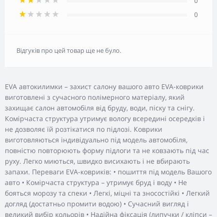
0
0
Відгуків про цей товар ще не було.
EVA автокилимки – захист салону вашого авто EVA-коврики
виготовлені з сучасного полімерного матеріалу, який
захищає салон автомобіля від бруду, води, піску та снігу.
Комірчаста структура утримує вологу всередині осередків і
не дозволяє їй розтікатися по підлозі. Коврики
виготовляються індивідуально під модель автомобіля,
повністю повторюють форму підлоги та не ковзають під час
руху. Легко миються, швидко висихають і не вбирають
запахи. Переваги EVA-ковриків: • пошиття під модель Вашого
авто • Комірчаста структура – утримує бруд і воду • Не
бояться морозу та спеки • Легкі, міцні та зносостійкі • Легкий
догляд (достатньо промити водою) • Сучасний вигляд і
великий вибір кольорів • Надійна фіксація (липучки / кліпси –