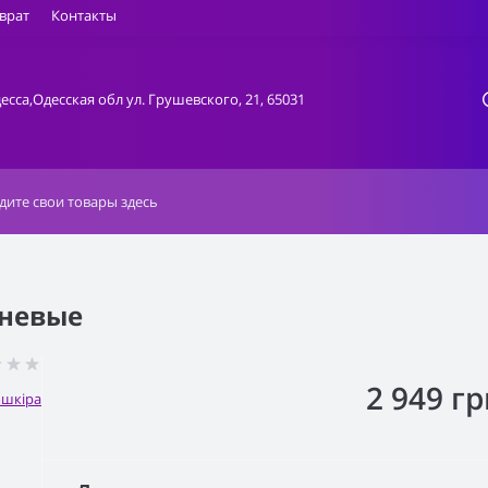
врат
Контакты
десса,Одесская обл ул. Грушевского, 21, 65031
чневые
2 949 гр
ошкіра