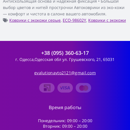
Антискользящая основа и надежная фиксация • Большой
выбор цветов и нитей прострочки Автоковрики из эко-кожи
— комфорт и чистота в салоне вашего автомобиля.
Коврики с экокожи серые
,
ECO-98602Y
,
Коврики с экокожи
+38 (095) 360-63-17
г. Одесса,Одесская обл ул. Грушевского, 21, 65031
evalutionavto2121@gmail.com
Время работы
Понедельник: 09:00 – 20:00
Вторник: 09:00 – 20:00