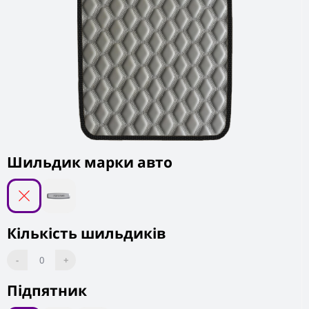
Шильдик марки авто
Кількість шильдиків
-
0
+
Підпятник