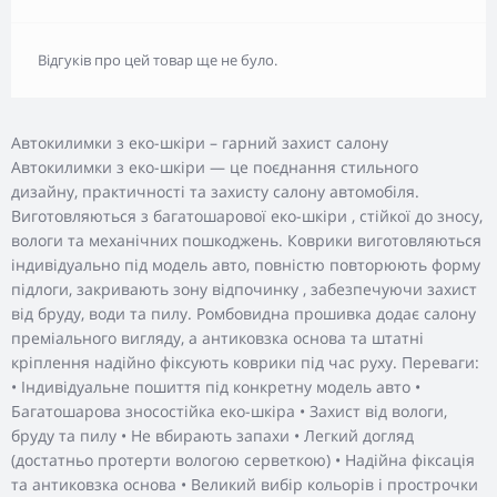
Відгуків про цей товар ще не було.
Автокилимки з еко-шкіри – гарний захист салону
Автокилимки з еко-шкіри — це поєднання стильного
дизайну, практичності та захисту салону автомобіля.
Виготовляються з багатошарової еко-шкіри , стійкої до зносу,
вологи та механічних пошкоджень. Коврики виготовляються
індивідуально під модель авто, повністю повторюють форму
підлоги, закривають зону відпочинку , забезпечуючи захист
від бруду, води та пилу. Ромбовидна прошивка додає салону
преміального вигляду, а антиковзка основа та штатні
кріплення надійно фіксують коврики під час руху. Переваги:
• Індивідуальне пошиття під конкретну модель авто •
Багатошарова зносостійка еко-шкіра • Захист від вологи,
бруду та пилу • Не вбирають запахи • Легкий догляд
(достатньо протерти вологою серветкою) • Надійна фіксація
та антиковзка основа • Великий вибір кольорів і прострочки