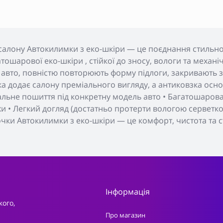
салону Автокилимки з еко-шкіри — це поєднання стильног
тошарової еко-шкіри , стійкої до зносу, вологи та меха
 авто, повністю повторюють форму підлоги, закривають з
а додає салону преміального вигляду, а антиковзка основ
уальне пошиття під конкретну модель авто • Багатошарова 
хи • Легкий догляд (достатньо протерти вологою серветкою
очки Автокилимки з еко-шкіри — це комфорт, чистота та с
Інформація
кого,
Про магазин