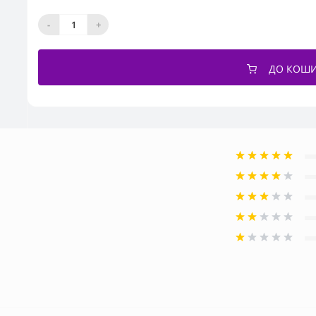
-
+
ДО КОШ