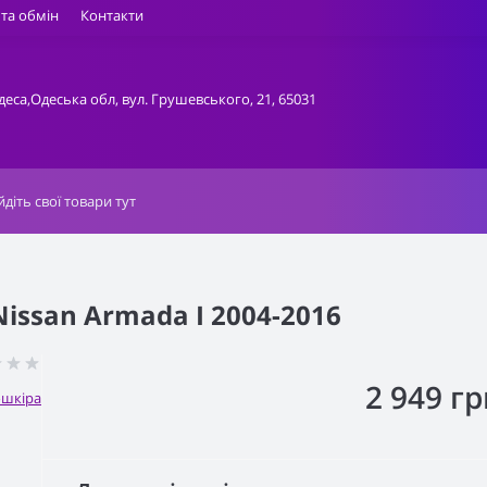
та обмін
Контакти
деса,Одеська обл, вул. Грушевського, 21, 65031
issan Armada I 2004-2016
2 949 гр
ошкіра