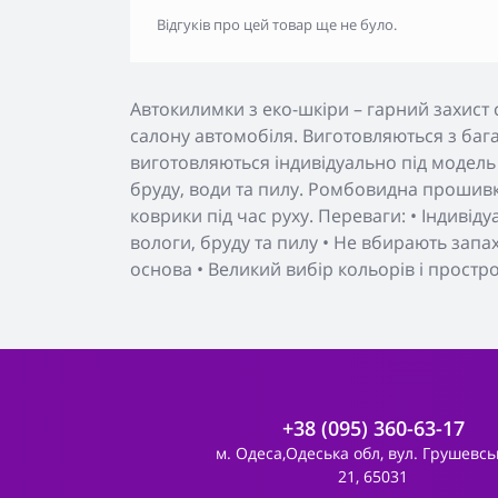
Відгуків про цей товар ще не було.
Автокилимки з еко-шкіри – гарний захист 
салону автомобіля. Виготовляються з бага
виготовляються індивідуально під модель
бруду, води та пилу. Ромбовидна прошивк
коврики під час руху. Переваги: • Індивід
вологи, бруду та пилу • Не вбирають запа
основа • Великий вибір кольорів і простр
+38 (095) 360-63-17
м. Одеса,Одеська обл, вул. Грушевсь
21, 65031