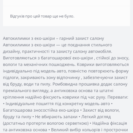
Відгуків про цей товар ще не було.
Автокилимки з еко-шкіри – гарний захист салону
Автокилимки з еко-шкіри — це поєднання стильного
дизайну, практичності та захисту салону автомобіля.
Виготовляються з багатошарової еко-шкіри , стійкої до зносу,
вологи та механічних пошкоджень. Коврики виготовляються
індивідуально під модель авто, повністю повторюють форму
підлоги, закривають зону відпочинку , забезпечуючи захист
від бруду, води та пилу. Ромбовидна прошивка додає салону
преміального вигляду, а антиковзка основа та штатні
кріплення надійно фіксують коврики під час руху. Переваги:
• Індивідуальне пошиття під конкретну модель авто •
Багатошарова зносостійка еко-шкіра • Захист від вологи,
бруду та пилу • Не вбирають запахи • Легкий догляд
(достатньо протерти вологою серветкою) • Надійна фіксація
та антиковзка основа • Великий вибір кольорів і прострочки