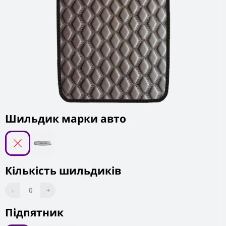
Шильдик марки авто
Кількість шильдиків
-
0
+
Підпятник