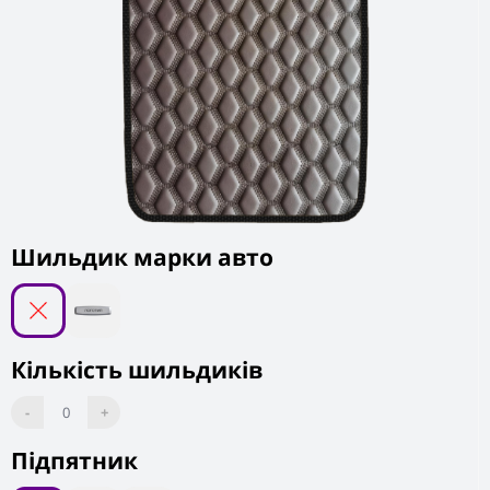
Шильдик марки авто
Кількість шильдиків
-
0
+
Підпятник