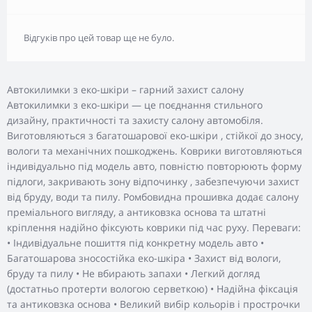
Відгуків про цей товар ще не було.
Автокилимки з еко-шкіри – гарний захист салону
Автокилимки з еко-шкіри — це поєднання стильного
дизайну, практичності та захисту салону автомобіля.
Виготовляються з багатошарової еко-шкіри , стійкої до зносу,
вологи та механічних пошкоджень. Коврики виготовляються
індивідуально під модель авто, повністю повторюють форму
підлоги, закривають зону відпочинку , забезпечуючи захист
від бруду, води та пилу. Ромбовидна прошивка додає салону
преміального вигляду, а антиковзка основа та штатні
кріплення надійно фіксують коврики під час руху. Переваги:
• Індивідуальне пошиття під конкретну модель авто •
Багатошарова зносостійка еко-шкіра • Захист від вологи,
бруду та пилу • Не вбирають запахи • Легкий догляд
(достатньо протерти вологою серветкою) • Надійна фіксація
та антиковзка основа • Великий вибір кольорів і прострочки