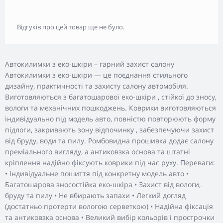
Відгуків про цей товар ще не було.
Автокилимки з еко-шкіри – гарний захист салону
Автокилимки з еко-шкіри — це поєднання стильного
дизайну, практичності та захисту салону автомобіля.
Виготовляються з багатошарової еко-шкіри , стійкої до зносу,
вологи та механічних пошкоджень. Коврики виготовляються
індивідуально під модель авто, повністю повторюють форму
підлоги, закривають зону відпочинку , забезпечуючи захист
від бруду, води та пилу. Ромбовидна прошивка додає салону
преміального вигляду, а антиковзка основа та штатні
кріплення надійно фіксують коврики під час руху. Переваги:
• Індивідуальне пошиття під конкретну модель авто •
Багатошарова зносостійка еко-шкіра • Захист від вологи,
бруду та пилу • Не вбирають запахи • Легкий догляд
(достатньо протерти вологою серветкою) • Надійна фіксація
та антиковзка основа • Великий вибір кольорів і прострочки