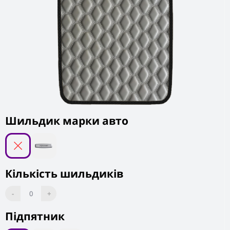
Шильдик марки авто
Кількість шильдиків
-
0
+
Підпятник