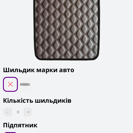
Шильдик марки авто
Кількість шильдиків
-
0
+
Підпятник