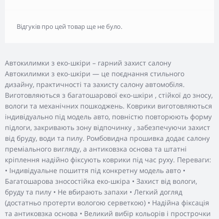
Відгуків про цей товар ще не було.
Автокилимки з еко-шкіри – гарний захист салону
Автокилимки з еко-шкіри — це поєднання стильного
дизайну, практичності та захисту салону автомобіля.
Виготовляються з багатошарової еко-шкіри , стійкої до зносу,
вологи та механічних пошкоджень. Коврики виготовляються
індивідуально під модель авто, повністю повторюють форму
підлоги, закривають зону відпочинку , забезпечуючи захист
від бруду, води та пилу. Ромбовидна прошивка додає салону
преміального вигляду, а антиковзка основа та штатні
кріплення надійно фіксують коврики під час руху. Переваги:
• Індивідуальне пошиття під конкретну модель авто •
Багатошарова зносостійка еко-шкіра • Захист від вологи,
бруду та пилу • Не вбирають запахи • Легкий догляд
(достатньо протерти вологою серветкою) • Надійна фіксація
та антиковзка основа • Великий вибір кольорів і прострочки