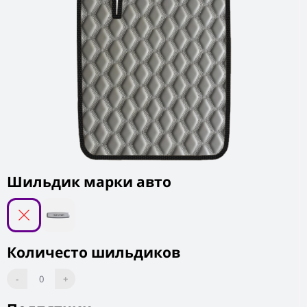
Шильдик марки авто
Количесто шильдиков
-
0
+