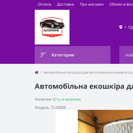
Оплата
Доставка
Про магазин
Обмен и воз
г. О
Категории
Автомобільна екошкіра для виготовлення килимків сір
Автомобільна екошкіра д
Наличие:
Есть в наличии
Модель: TLX0005