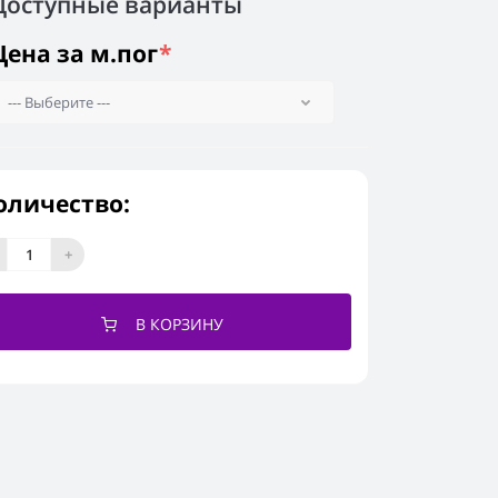
Доступные варианты
Цена за м.пог
*
оличество:
+
В КОРЗИНУ