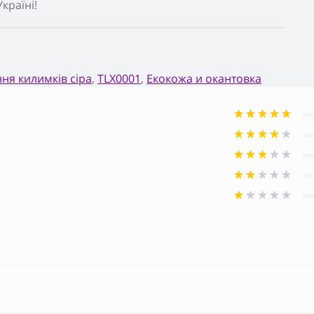
країні!
ня килимків сіра
,
TLX0001
,
Екокожа и окантовка