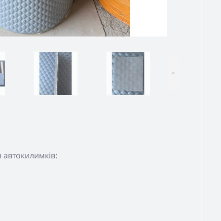
>
я автокилимків: