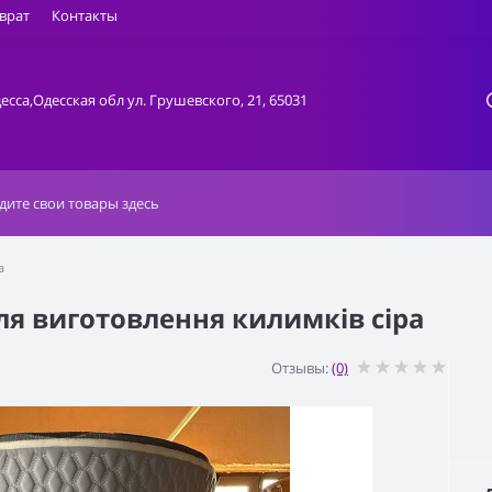
врат
Контакты
десса,Одесская обл ул. Грушевского, 21, 65031
а
ля виготовлення килимків сіра
Отзывы:
(0)