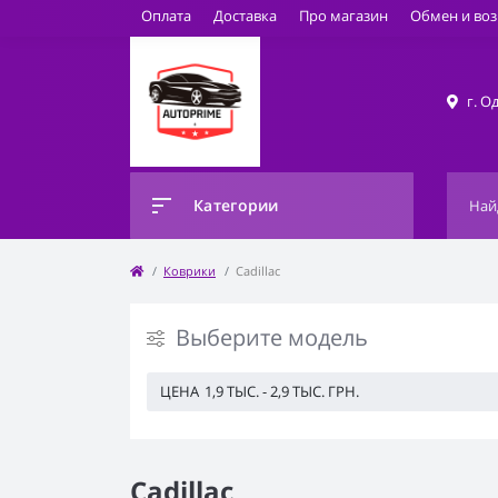
Оплата
Доставка
Про магазин
Обмен и воз
г. О
Категории
Коврики
Cadillac
Выберите модель
ЦЕНА
1,9 ТЫС.
-
2,9 ТЫС.
ГРН.
Cadillac