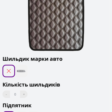
Шильдик марки авто
Кількість шильдиків
-
0
+
Підпятник