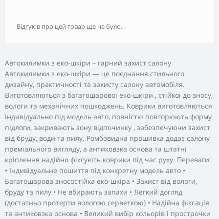
Відгуків про цей товар ще не було.
Автокилимки з еко-шкіри – гарний захист салону
Автокилимки з еко-шкіри — це поєднання стильного
дизайну, практичності та захисту салону автомобіля.
Виготовляються з багатошарової еко-шкіри , стійкої до зносу,
вологи та механічних пошкоджень. Коврики виготовляються
індивідуально під модель авто, повністю повторюють форму
підлоги, закривають зону відпочинку , забезпечуючи захист
від бруду, води та пилу. Ромбовидна прошивка додає салону
преміального вигляду, а антиковзка основа та штатні
кріплення надійно фіксують коврики під час руху. Переваги:
• Індивідуальне пошиття під конкретну модель авто •
Багатошарова зносостійка еко-шкіра • Захист від вологи,
бруду та пилу • Не вбирають запахи • Легкий догляд
(достатньо протерти вологою серветкою) • Надійна фіксація
та антиковзка основа • Великий вибір кольорів і прострочки