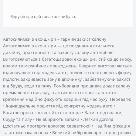
Відгуків про цей товар ще не було.
Автокилимки з еко-шкіри – гарний захист салону
Автокилимки з еко-шкіри — це поєднання стильного
дизайну, практичності та захисту салону автомобіля.
Виготовляються з багатошарової еко-шкіри , стійкої до зносу,
вологи та механічних пошкоджень. Коврики виготовляються
індивідуально під модель авто, повністю повторюють форму
підлоги, закривають зону відпочинку , забезпечуючи захист
від бруду, води та пилу. Ромбовидна прошивка додає салону
преміального вигляду, а антиковзка основа та штатні
кріплення надійно фіксують коврики під час руху. Переваги:
• Індивідуальне пошиття під конкретну модель авто •
Багатошарова зносостійка еко-шкіра • Захист від вологи,
бруду та пилу • Не вбирають запахи • Легкий догляд
(достатньо протерти вологою серветкою) • Надійна фіксація
та антиковзка основа • Великий вибір кольорів і прострочки