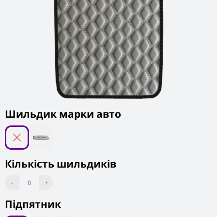
Шильдик марки авто
Кількість шильдиків
-
0
+
Підпятник