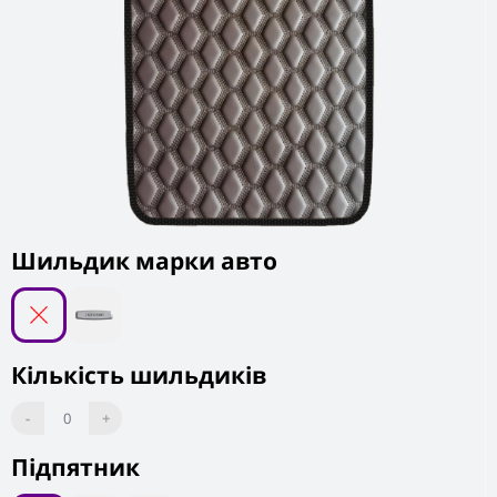
Шильдик марки авто
Кількість шильдиків
-
0
+
Підпятник