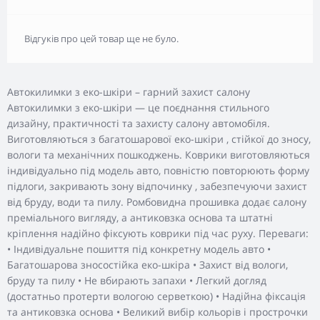
Відгуків про цей товар ще не було.
Автокилимки з еко-шкіри – гарний захист салону
Автокилимки з еко-шкіри — це поєднання стильного
дизайну, практичності та захисту салону автомобіля.
Виготовляються з багатошарової еко-шкіри , стійкої до зносу,
вологи та механічних пошкоджень. Коврики виготовляються
індивідуально під модель авто, повністю повторюють форму
підлоги, закривають зону відпочинку , забезпечуючи захист
від бруду, води та пилу. Ромбовидна прошивка додає салону
преміального вигляду, а антиковзка основа та штатні
кріплення надійно фіксують коврики під час руху. Переваги:
• Індивідуальне пошиття під конкретну модель авто •
Багатошарова зносостійка еко-шкіра • Захист від вологи,
бруду та пилу • Не вбирають запахи • Легкий догляд
(достатньо протерти вологою серветкою) • Надійна фіксація
та антиковзка основа • Великий вибір кольорів і прострочки