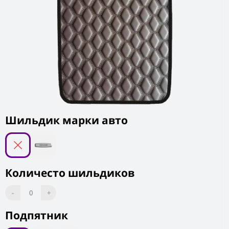
Шильдик марки авто
Количесто шильдиков
-
0
+
Подпятник