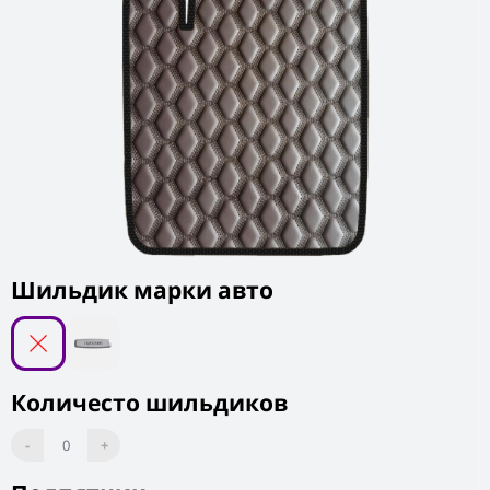
Шильдик марки авто
Количесто шильдиков
-
0
+