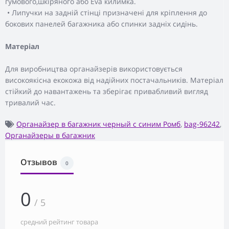
гумового,шкіряного або Eva килимка.
• Липучки на задній стінці призначені для кріплення до
бокових панелей багажника або спинки задніх сидінь.
Матеріал
Для виробництва органайзерів використовується
високоякісна екокожа від надійних постачальників. Матеріал
стійкий до навантажень та зберігає привабливий вигляд
тривалий час.
Органайзер в багажник черный с синим Ромб
,
bag-96242
,
Органайзеры в багажник
Отзывов
0
0
/ 5
средний рейтинг товара