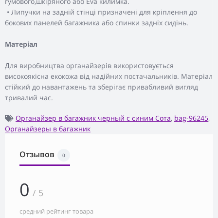
гумового,шкіряного або Eva килимка.
• Липучки на задній стінці призначені для кріплення до
бокових панелей багажника або спинки задніх сидінь.
Матеріал
Для виробництва органайзерів використовується
високоякісна екокожа від надійних постачальників. Матеріал
стійкий до навантажень та зберігає привабливий вигляд
тривалий час.
Органайзер в багажник черный с синим Сота
,
bag-96245
,
Органайзеры в багажник
Отзывов
0
0
/ 5
средний рейтинг товара