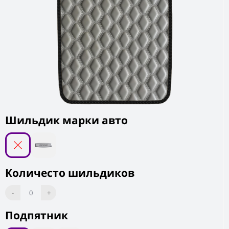
Шильдик марки авто
Количесто шильдиков
-
0
+
Подпятник