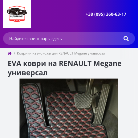
+38 (095) 360-63-17
Коврики из экокожи для RENAULT Megane универсал
EVA коври на RENAULT Megane
универсал