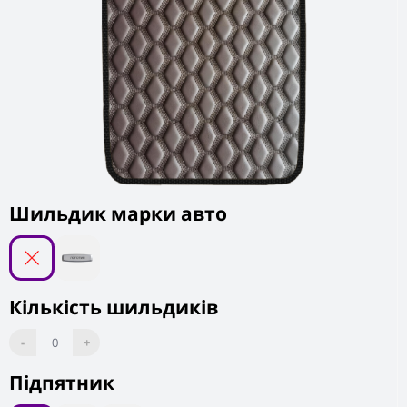
Шильдик марки авто
Кількість шильдиків
-
0
+
Підпятник