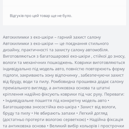
Відгуків про цей товар ще не було.
Автокилимки з еко-шкіри – гарний захист салону
Автокилимки з еко-шкіри — це поєднання стильного
дизайну, практичності та захисту салону автомобіля.
Виготовляються з багатошарової еко-шкіри , стійкої до зносу,
вологи та механічних пошкоджень. Коврики виготовляються
індивідуально під модель авто, повністю повторюють форму
підлоги, закривають зону відпочинку , забезпечуючи захист
від бруду, води та пилу. Ромбовидна прошивка додає салону
преміального вигляду, а антиковзка основа та штатні
кріплення надійно фіксують коврики під час руху. Переваги:
• Індивідуальне пошиття під конкретну модель авто •
Багатошарова зносостійка еко-шкіра • Захист від вологи,
бруду та пилу • Не вбирають запахи • Легкий догляд
(достатньо протерти вологою серветкою) • Надійна фіксація
та антиковзка основа • Великий вибір кольорів і прострочки