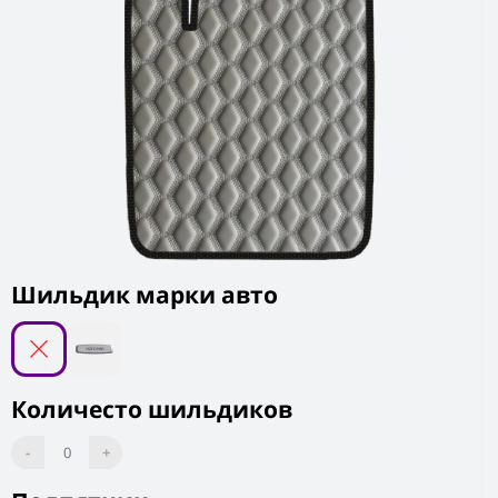
Шильдик марки авто
Количесто шильдиков
-
0
+