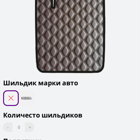
Шильдик марки авто
Количесто шильдиков
-
0
+