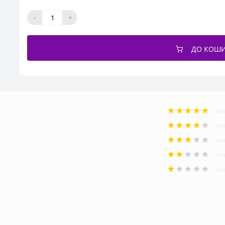
-
+
ДО КОШ