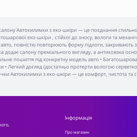
салону Автокилимки з еко-шкіри — це поєднання стильног
тошарової еко-шкіри , стійкої до зносу, вологи та меха
 авто, повністю повторюють форму підлоги, закривають з
а додає салону преміального вигляду, а антиковзка основ
уальне пошиття під конкретну модель авто • Багатошарова 
хи • Легкий догляд (достатньо протерти вологою серветкою
очки Автокилимки з еко-шкіри — це комфорт, чистота та с
Інформація
кого,
Про магазин