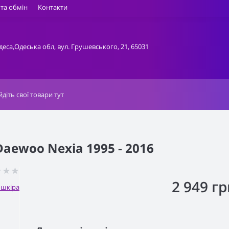
та обмін
Контакти
деса,Одеська обл, вул. Грушевського, 21, 65031
aewoo Nexia 1995 - 2016
2 949 гр
ошкіра