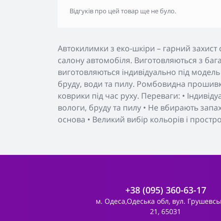
Відгуків про цей товар ще не було.
Автокилимки з еко-шкіри – гарний захист 
салону автомобіля. Виготовляються з бага
виготовляються індивідуально під модель
бруду, води та пилу. Ромбовидна прошивк
коврики під час руху. Переваги: • Індивід
вологи, бруду та пилу • Не вбирають запа
основа • Великий вибір кольорів і простр
+38 (095) 360-63-17
м. Одеса,Одеська обл, вул. Грушевсь
21, 65031