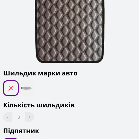
Шильдик марки авто
Кількість шильдиків
-
0
+
Підпятник