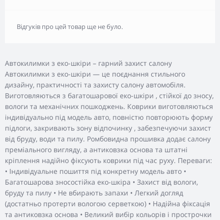
Відгуків про цей товар ще не було.
Автокилимки з еко-шкіри – гарний захист салону
Автокилимки з еко-шкіри — це поєднання стильного
дизайну, практичності та захисту салону автомобіля.
Виготовляються з багатошарової еко-шкіри , стійкої до зносу,
вологи та механічних пошкоджень. Коврики виготовляються
індивідуально під модель авто, повністю повторюють форму
підлоги, закривають зону відпочинку , забезпечуючи захист
від бруду, води та пилу. Ромбовидна прошивка додає салону
преміального вигляду, а антиковзка основа та штатні
кріплення надійно фіксують коврики під час руху. Переваги:
• Індивідуальне пошиття під конкретну модель авто •
Багатошарова зносостійка еко-шкіра • Захист від вологи,
бруду та пилу • Не вбирають запахи • Легкий догляд
(достатньо протерти вологою серветкою) • Надійна фіксація
та антиковзка основа • Великий вибір кольорів і прострочки