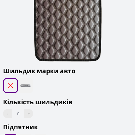
Шильдик марки авто
Кількість шильдиків
-
0
+
Підпятник