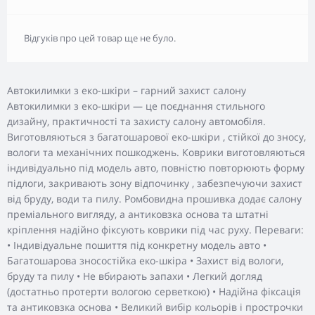
Відгуків про цей товар ще не було.
Автокилимки з еко-шкіри – гарний захист салону
Автокилимки з еко-шкіри — це поєднання стильного
дизайну, практичності та захисту салону автомобіля.
Виготовляються з багатошарової еко-шкіри , стійкої до зносу,
вологи та механічних пошкоджень. Коврики виготовляються
індивідуально під модель авто, повністю повторюють форму
підлоги, закривають зону відпочинку , забезпечуючи захист
від бруду, води та пилу. Ромбовидна прошивка додає салону
преміального вигляду, а антиковзка основа та штатні
кріплення надійно фіксують коврики під час руху. Переваги:
• Індивідуальне пошиття під конкретну модель авто •
Багатошарова зносостійка еко-шкіра • Захист від вологи,
бруду та пилу • Не вбирають запахи • Легкий догляд
(достатньо протерти вологою серветкою) • Надійна фіксація
та антиковзка основа • Великий вибір кольорів і прострочки