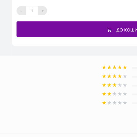
-
+
ДО КОШ