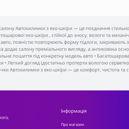
салону Автокилимки з еко-шкіри — це поєднання стильног
тошарової еко-шкіри , стійкої до зносу, вологи та меха
 авто, повністю повторюють форму підлоги, закривають з
а додає салону преміального вигляду, а антиковзка основ
уальне пошиття під конкретну модель авто • Багатошарова 
хи • Легкий догляд (достатньо протерти вологою серветкою
очки Автокилимки з еко-шкіри — це комфорт, чистота та с
Інформація
кого,
Про магазин