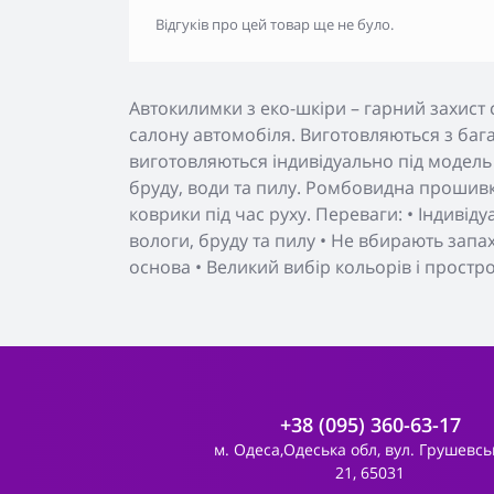
Відгуків про цей товар ще не було.
Автокилимки з еко-шкіри – гарний захист 
салону автомобіля. Виготовляються з бага
виготовляються індивідуально під модель
бруду, води та пилу. Ромбовидна прошивк
коврики під час руху. Переваги: • Індивід
вологи, бруду та пилу • Не вбирають запа
основа • Великий вибір кольорів і простр
+38 (095) 360-63-17
м. Одеса,Одеська обл, вул. Грушевсь
21, 65031