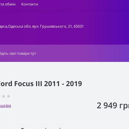
та обмін
Контакти
деса,Одеська обл, вул. Грушевського, 21, 65031
d Focus III 2011 - 2019
2 949 гр
ошкіра