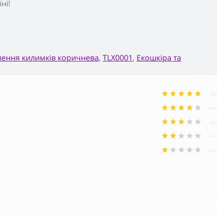
ні!
лення килимків коричнева
,
TLX0001
,
Екошкіра та