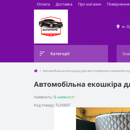
Оплата
Доставка
Про магазин
Повернення 
м. О
Категорії
Автомобільна екошкіра для виготовлення килимків ко
Автомобільна екошкіра д
Наявність:
В наявності
Код товару: TLX0007