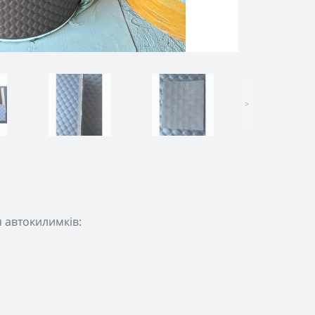
>
я автокилимків: