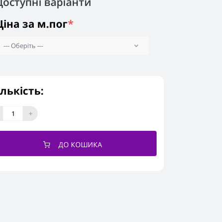
Доступні варіанти
Ціна за м.пог
*
ількість:
+
ДО КОШИКА