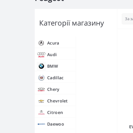
Категорії магазину
Acura
Audi
BMW
Cadillac
Chery
Chevrolet
Citroen
Daewoo
E