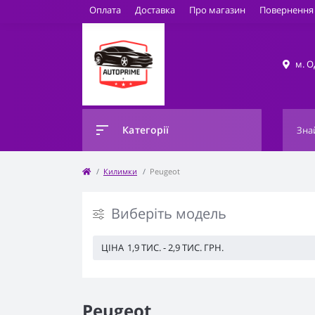
Оплата
Доставка
Про магазин
Повернення 
м. О
Категорії
Килимки
Peugeot
Виберіть модель
ЦІНА
1,9 ТИС.
-
2,9 ТИС.
ГРН.
Peugeot