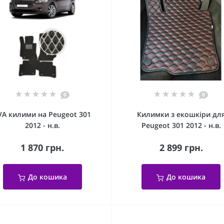
0
0
VA килими на Peugeot 301
Килимки з екошкіри дл
2012 - н.в.
Peugeot 301 2012 - н.в.
1 870 грн.
2 899 грн.
До кошика
До кошика