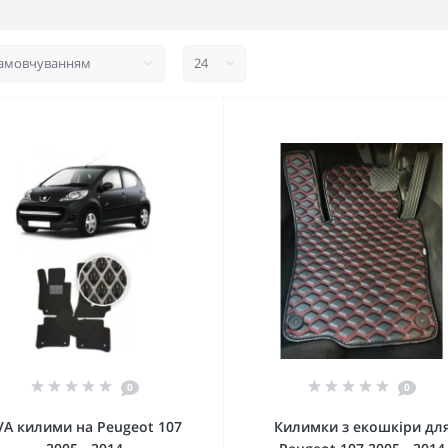
0
0
VA килими на Peugeot 107
Килимки з екошкіри дл