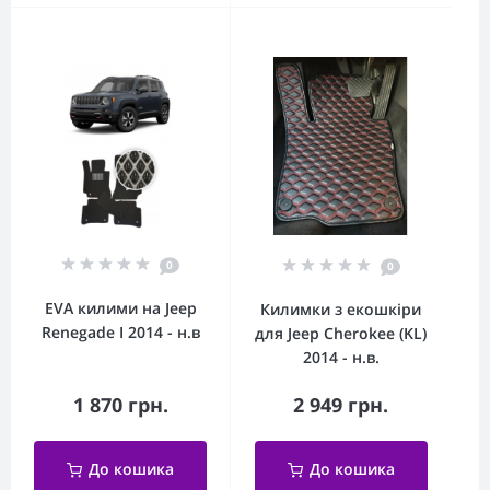
0
0
EVA килими на Jeep
Килимки з екошкіри
Renegade I 2014 - н.в
для Jeep Cherokee (KL)
2014 - н.в.
1 870 грн.
2 949 грн.
До кошика
До кошика