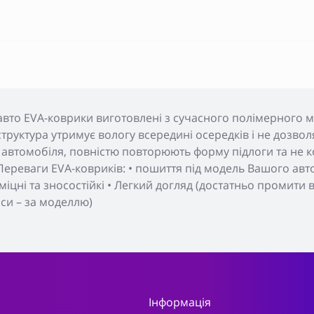
авто EVA-коврики виготовлені з сучасного полімерного м
а структура утримує вологу всередині осередків і не дозвол
автомобіля, повністю повторюють форму підлоги та не ко
ереваги EVA-ковриків: • пошиття під модель Вашого авто 
, міцні та зносостійкі • Легкий догляд (достатньо промити
пси – за моделлю)
Інформація