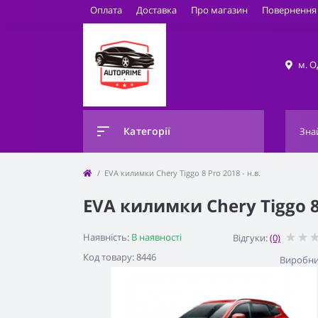
Оплата
Доставка
Про магазин
Повернення 
м. О
Категорії
EVA килимки Chery Tiggo 8 Pro 2018 - н.в.
EVA килимки Chery Tiggo 8 
Наявність:
В наявності
Відгуки:
(0)
Код товару: 8446
Виробни