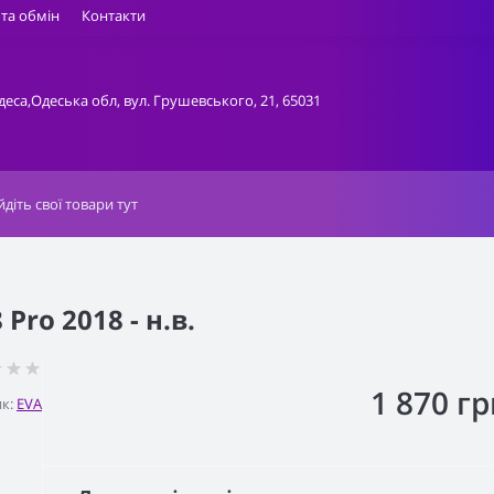
та обмін
Контакти
деса,Одеська обл, вул. Грушевського, 21, 65031
Pro 2018 - н.в.
1 870 гр
к:
EVA