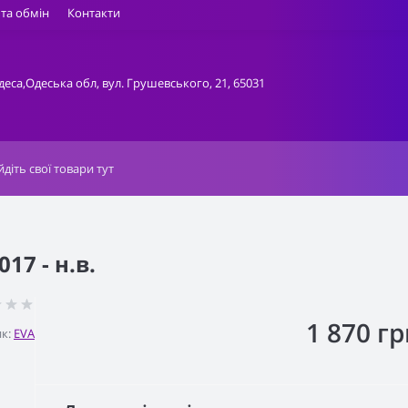
та обмін
Контакти
деса,Одеська обл, вул. Грушевського, 21, 65031
7 - н.в.
1 870 гр
к:
EVA