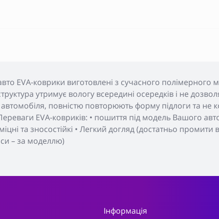
авто EVA-коврики виготовлені з сучасного полімерного м
а структура утримує вологу всередині осередків і не дозвол
автомобіля, повністю повторюють форму підлоги та не ко
ереваги EVA-ковриків: • пошиття під модель Вашого авто 
, міцні та зносостійкі • Легкий догляд (достатньо промити
пси – за моделлю)
Інформація