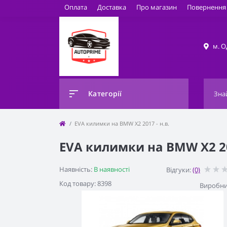
Оплата
Доставка
Про магазин
Повернення 
м. О
Категорії
EVA килимки на BMW X2 2017 - н.в.
EVA килимки на BMW X2 201
Наявність:
В наявності
Відгуки:
(0)
Код товару: 8398
Виробни