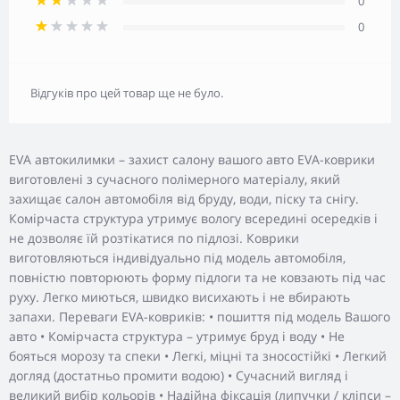
0
0
Відгуків про цей товар ще не було.
EVA автокилимки – захист салону вашого авто EVA-коврики
виготовлені з сучасного полімерного матеріалу, який
захищає салон автомобіля від бруду, води, піску та снігу.
Комірчаста структура утримує вологу всередині осередків і
не дозволяє їй розтікатися по підлозі. Коврики
виготовляються індивідуально під модель автомобіля,
повністю повторюють форму підлоги та не ковзають під час
руху. Легко миються, швидко висихають і не вбирають
запахи. Переваги EVA-ковриків: • пошиття під модель Вашого
авто • Комірчаста структура – утримує бруд і воду • Не
бояться морозу та спеки • Легкі, міцні та зносостійкі • Легкий
догляд (достатньо промити водою) • Сучасний вигляд і
великий вибір кольорів • Надійна фіксація (липучки / кліпси –