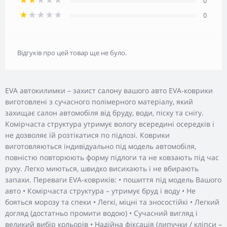
0
0
Відгуків про цей товар ще не було.
EVA автокилимки – захист салону вашого авто EVA-коврики
виготовлені з сучасного полімерного матеріалу, який
захищає салон автомобіля від бруду, води, піску та снігу.
Комірчаста структура утримує вологу всередині осередків і
не дозволяє їй розтікатися по підлозі. Коврики
виготовляються індивідуально під модель автомобіля,
повністю повторюють форму підлоги та не ковзають під час
руху. Легко миються, швидко висихають і не вбирають
запахи. Переваги EVA-ковриків: • пошиття під модель Вашого
авто • Комірчаста структура – утримує бруд і воду • Не
бояться морозу та спеки • Легкі, міцні та зносостійкі • Легкий
догляд (достатньо промити водою) • Сучасний вигляд і
великий вибір кольорів • Надійна фіксація (липучки / кліпси –