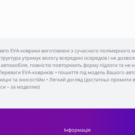
авто EVA-коврики виготовлені з сучасного полімерного м
а структура утримує вологу всередині осередків і не дозвол
автомобіля, повністю повторюють форму підлоги та не ко
ереваги EVA-ковриків: • пошиття під модель Вашого авто 
, міцні та зносостійкі • Легкий догляд (достатньо промити
пси – за моделлю)
Інформація