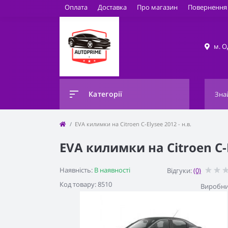
Оплата
Доставка
Про магазин
Повернення 
м. О
Категорії
EVA килимки на Citroen C-Elysee 2012 - н.в.
EVA килимки на Citroen C-E
Наявність:
В наявності
Відгуки:
(0)
Код товару: 8510
Виробни