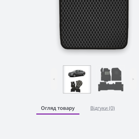
<
>
Огляд товару
Відгуки (0)