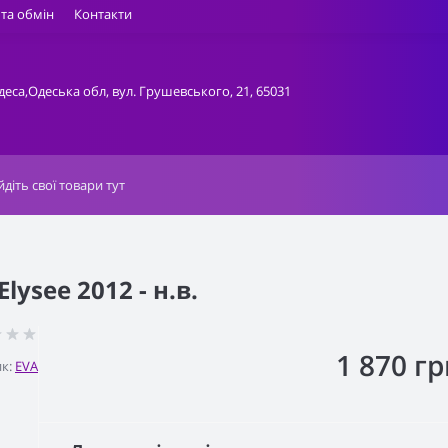
та обмін
Контакти
деса,Одеська обл, вул. Грушевського, 21, 65031
lysee 2012 - н.в.
1 870 гр
к:
EVA