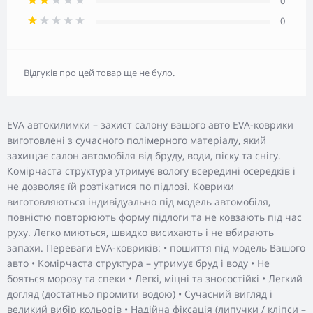
0
0
Відгуків про цей товар ще не було.
EVA автокилимки – захист салону вашого авто EVA-коврики
виготовлені з сучасного полімерного матеріалу, який
захищає салон автомобіля від бруду, води, піску та снігу.
Комірчаста структура утримує вологу всередині осередків і
не дозволяє їй розтікатися по підлозі. Коврики
виготовляються індивідуально під модель автомобіля,
повністю повторюють форму підлоги та не ковзають під час
руху. Легко миються, швидко висихають і не вбирають
запахи. Переваги EVA-ковриків: • пошиття під модель Вашого
авто • Комірчаста структура – утримує бруд і воду • Не
бояться морозу та спеки • Легкі, міцні та зносостійкі • Легкий
догляд (достатньо промити водою) • Сучасний вигляд і
великий вибір кольорів • Надійна фіксація (липучки / кліпси –