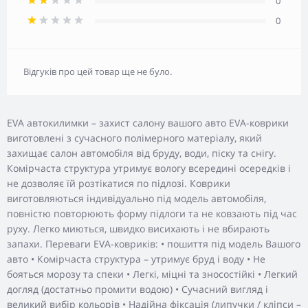
0
0
Відгуків про цей товар ще не було.
EVA автокилимки – захист салону вашого авто EVA-коврики
виготовлені з сучасного полімерного матеріалу, який
захищає салон автомобіля від бруду, води, піску та снігу.
Комірчаста структура утримує вологу всередині осередків і
не дозволяє їй розтікатися по підлозі. Коврики
виготовляються індивідуально під модель автомобіля,
повністю повторюють форму підлоги та не ковзають під час
руху. Легко миються, швидко висихають і не вбирають
запахи. Переваги EVA-ковриків: • пошиття під модель Вашого
авто • Комірчаста структура – утримує бруд і воду • Не
бояться морозу та спеки • Легкі, міцні та зносостійкі • Легкий
догляд (достатньо промити водою) • Сучасний вигляд і
великий вибір кольорів • Надійна фіксація (липучки / кліпси –