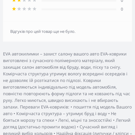
0
0
Відгуків про цей товар ще не було.
EVA автокилимки – захист салону вашого авто EVA-коврики
виготовлені з сучасного полімерного матеріалу, який
захищає салон автомобіля від бруду, води, піску та снігу.
Комірчаста структура утримує вологу всередині осередків і
не дозволяє їй розтікатися по підлозі. Коврики
виготовляються індивідуально під модель автомобіля,
повністю повторюють форму підлоги та не ковзають під час
руху. Легко миються, швидко висихають і не вбирають
запахи. Переваги EVA-ковриків: • пошиття під модель Вашого
авто • Комірчаста структура – утримує бруд і воду • Не
бояться морозу та спеки • Легкі, міцні та зносостійкі • Легкий
догляд (достатньо промити водою) • Сучасний вигляд і
великий вибір кольорів • Надійна фіксація (липучки / кліпси –