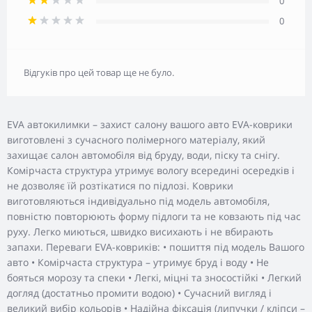
0
0
Відгуків про цей товар ще не було.
EVA автокилимки – захист салону вашого авто EVA-коврики
виготовлені з сучасного полімерного матеріалу, який
захищає салон автомобіля від бруду, води, піску та снігу.
Комірчаста структура утримує вологу всередині осередків і
не дозволяє їй розтікатися по підлозі. Коврики
виготовляються індивідуально під модель автомобіля,
повністю повторюють форму підлоги та не ковзають під час
руху. Легко миються, швидко висихають і не вбирають
запахи. Переваги EVA-ковриків: • пошиття під модель Вашого
авто • Комірчаста структура – утримує бруд і воду • Не
бояться морозу та спеки • Легкі, міцні та зносостійкі • Легкий
догляд (достатньо промити водою) • Сучасний вигляд і
великий вибір кольорів • Надійна фіксація (липучки / кліпси –