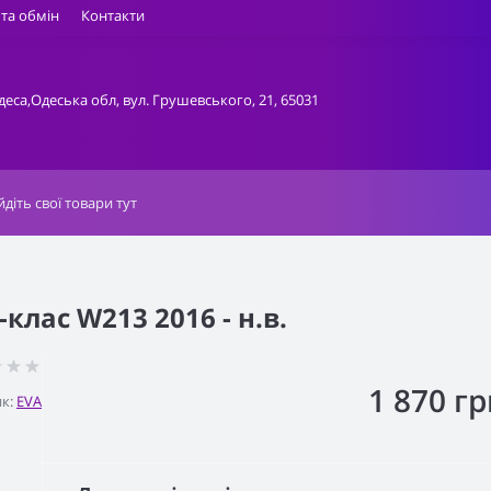
та обмін
Контакти
деса,Одеська обл, вул. Грушевського, 21, 65031
клас W213 2016 - н.в.
1 870 гр
к:
EVA