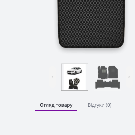
<
>
Огляд товару
Відгуки (0)