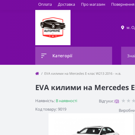
Оплата
Доставка
Про магазин
Повернення 
м. О
Категорії
EVA килими на Mercedes Е-клас W213 2016 - н.в.
EVA килими на Mercedes Е-
Наявність:
В наявності
Відгуки:
(0)
Код товару: 9019
Виробни