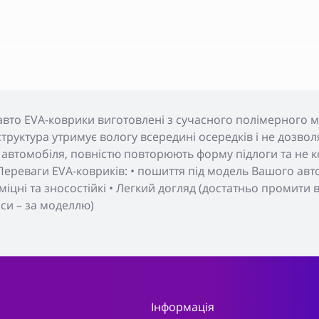
авто EVA-коврики виготовлені з сучасного полімерного м
а структура утримує вологу всередині осередків і не дозвол
автомобіля, повністю повторюють форму підлоги та не ко
ереваги EVA-ковриків: • пошиття під модель Вашого авто 
, міцні та зносостійкі • Легкий догляд (достатньо промити
пси – за моделлю)
Інформація