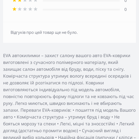
0
0
Відгуків про цей товар ще не було.
EVA автокилимки – захист салону вашого авто EVA-коврики
виготовлені з сучасного полімерного матеріалу, який
захищає салон автомобіля від бруду, води, піску та снігу.
Комірчаста структура утримує вологу всередині осередків і
не дозволяє їй розтікатися по підлозі. Коврики
виготовляються індивідуально під модель автомобіля,
повністю повторюють форму підлоги та не ковзають під час
руху. Легко миються, швидко висихають і не вбирають
запахи. Переваги EVA-ковриків: • пошиття під модель Вашого
авто • Комірчаста структура – утримує бруд і воду • Не
бояться морозу та спеки • Легкі, міцні та зносостійкі • Легкий
догляд (достатньо промити водою) • Сучасний вигляд і
великий вибір кольорів • Надійна фіксація (липучки / кліпси –