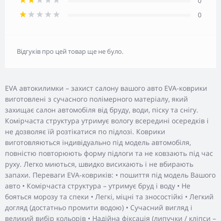
0
0
Відгуків про цей товар ще не було.
EVA автокилимки – захист салону вашого авто EVA-коврики
виготовлені з сучасного полімерного матеріалу, який
захищає салон автомобіля від бруду, води, піску та снігу.
Комірчаста структура утримує вологу всередині осередків і
не дозволяє їй розтікатися по підлозі. Коврики
виготовляються індивідуально під модель автомобіля,
повністю повторюють форму підлоги та не ковзають під час
руху. Легко миються, швидко висихають і не вбирають
запахи. Переваги EVA-ковриків: • пошиття під модель Вашого
авто • Комірчаста структура – утримує бруд і воду • Не
бояться морозу та спеки • Легкі, міцні та зносостійкі • Легкий
догляд (достатньо промити водою) • Сучасний вигляд і
великий вибір кольорів • Надійна фіксація (липучки / кліпси –