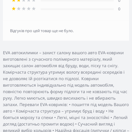
0
0
Відгуків про цей товар ще не було.
EVA автокилимки – захист салону вашого авто EVA-коврики
виготовлені з сучасного полімерного матеріалу, який
захищає салон автомобіля від бруду, води, піску та снігу.
Комірчаста структура утримує вологу всередині осередків і
не дозволяє їй розтікатися по підлозі. Коврики
виготовляються індивідуально під модель автомобіля,
повністю повторюють форму підлоги та не ковзають під час
руху. Легко миються, швидко висихають і не вбирають
запахи. Переваги EVA-ковриків: • пошиття під модель Вашого
авто • Комірчаста структура – утримує бруд і воду • Не
бояться морозу та спеки • Легкі, міцні та зносостійкі • Легкий
догляд (достатньо промити водою) • Сучасний вигляд і
великий вибір кольорів • Надійна фіксація (липучки / кліпси –