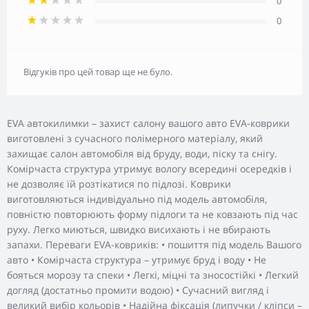
0
0
Відгуків про цей товар ще не було.
EVA автокилимки – захист салону вашого авто EVA-коврики
виготовлені з сучасного полімерного матеріалу, який
захищає салон автомобіля від бруду, води, піску та снігу.
Комірчаста структура утримує вологу всередині осередків і
не дозволяє їй розтікатися по підлозі. Коврики
виготовляються індивідуально під модель автомобіля,
повністю повторюють форму підлоги та не ковзають під час
руху. Легко миються, швидко висихають і не вбирають
запахи. Переваги EVA-ковриків: • пошиття під модель Вашого
авто • Комірчаста структура – утримує бруд і воду • Не
бояться морозу та спеки • Легкі, міцні та зносостійкі • Легкий
догляд (достатньо промити водою) • Сучасний вигляд і
великий вибір кольорів • Надійна фіксація (липучки / кліпси –