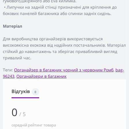
гумового,шкіряного або Eva килимка.
• Липучки на задній стінці призначені для кріплення до
бокових панелей багажника або спинки задніх сидінь.
Матеріал
Для виробництва органайзерів використовується
високоякісна екокожа від надійних постачальників. Матеріал
стійкий до навантажень та зберігає привабливий вигляд
тривалий час.
Теги:
Органайзер в багажник чорний з червоним Ромб
,
bag-
96243
,
Органайзери в багажник
Відгуків
0
0
/ 5
середній рейтинг товара