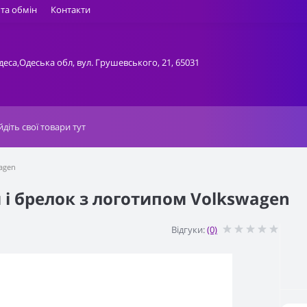
та обмін
Контакти
деса,Одеська обл, вул. Грушевського, 21, 65031
agen
і брелок з логотипом Volkswagen
Відгуки:
(0)