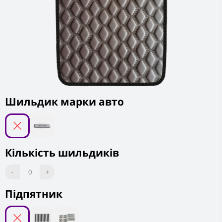
Шильдик марки авто
Кількість шильдиків
-
0
+
Підпятник