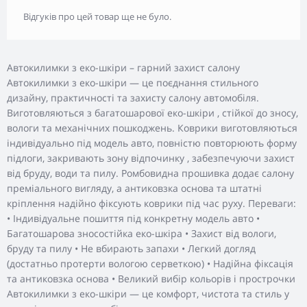
Відгуків про цей товар ще не було.
Автокилимки з еко-шкіри – гарний захист салону
Автокилимки з еко-шкіри — це поєднання стильного
дизайну, практичності та захисту салону автомобіля.
Виготовляються з багатошарової еко-шкіри , стійкої до зносу,
вологи та механічних пошкоджень. Коврики виготовляються
індивідуально під модель авто, повністю повторюють форму
підлоги, закривають зону відпочинку , забезпечуючи захист
від бруду, води та пилу. Ромбовидна прошивка додає салону
преміального вигляду, а антиковзка основа та штатні
кріплення надійно фіксують коврики під час руху. Переваги:
• Індивідуальне пошиття під конкретну модель авто •
Багатошарова зносостійка еко-шкіра • Захист від вологи,
бруду та пилу • Не вбирають запахи • Легкий догляд
(достатньо протерти вологою серветкою) • Надійна фіксація
та антиковзка основа • Великий вибір кольорів і прострочки
Автокилимки з еко-шкіри — це комфорт, чистота та стиль у