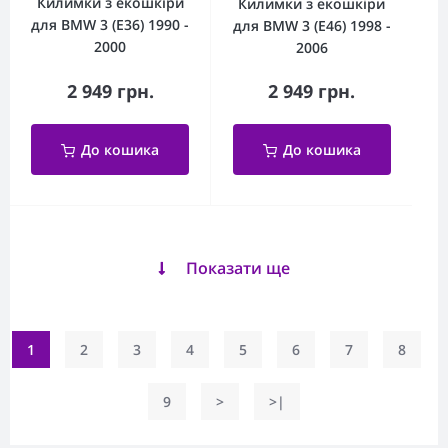
Килимки з екошкіри
Килимки з екошкіри
для BMW 3 (Е36) 1990 -
для BMW 3 (Е46) 1998 -
2000
2006
2 949 грн.
2 949 грн.
До кошика
До кошика
Показати ще
1
2
3
4
5
6
7
8
9
>
>|